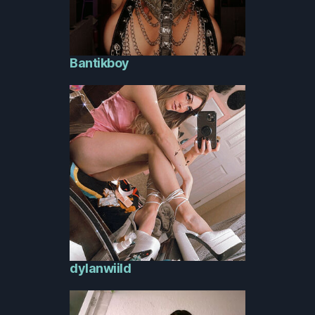
Bantikboy
dylanwiild