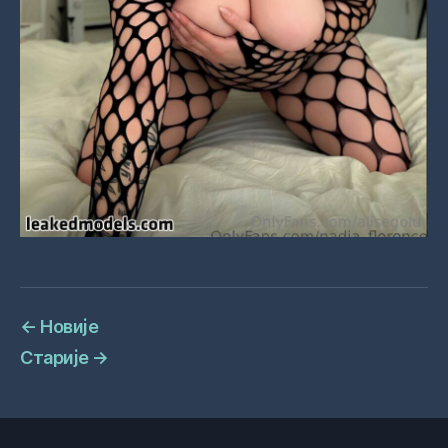
←
Новије
Старије
→