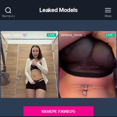
Leaked Models
Претрага
Мени
КАМЕРЕ УЖИВО💦