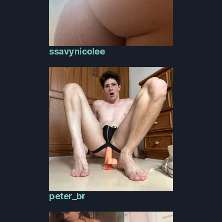
ssavynicolee
peter_br