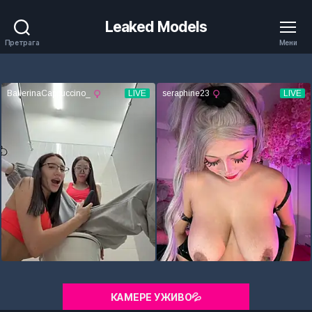
Leaked Models
Претрага
Мени
КАМЕРЕ УЖИВО💦