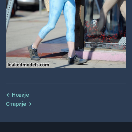
←
Новије
Старије
→