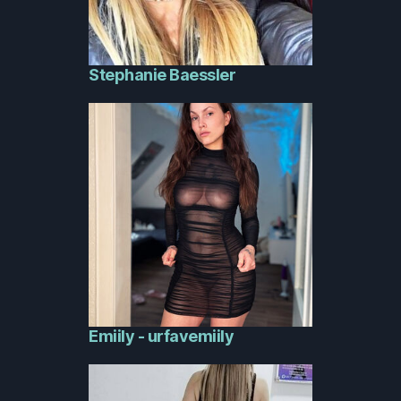
Stephanie Baessler
Emiily - urfavemiily