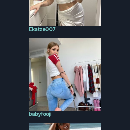
Ekatze007
babyfooji