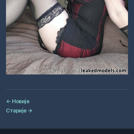
←
Новије
Старије
→