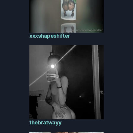
xxxshapeshifter
thebratwayy