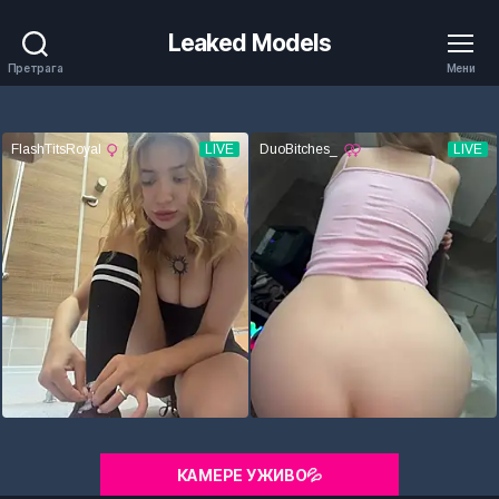
Leaked Models
Претрага
Мени
КАМЕРЕ УЖИВО💦