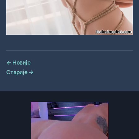
←
Новије
Старије
→