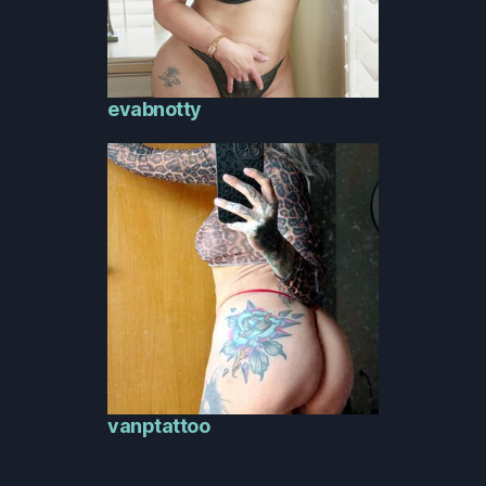
evabnotty
vanptattoo