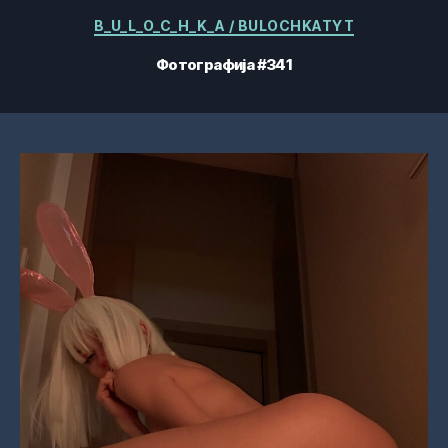
Категорије
B_U_L_O_C_H_K_A / BULOCHKATYT
Фотографија #341