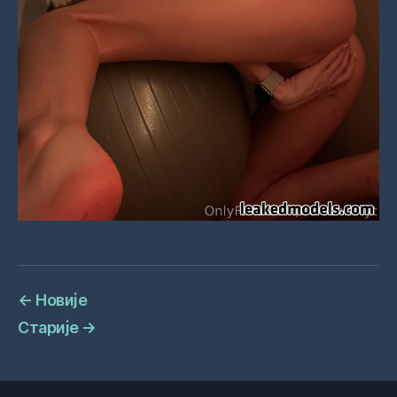
←
Новије
Старије
→