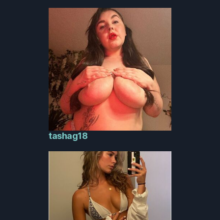
tashag18