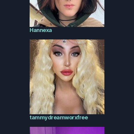
Hannexa
tammydreamworxfree