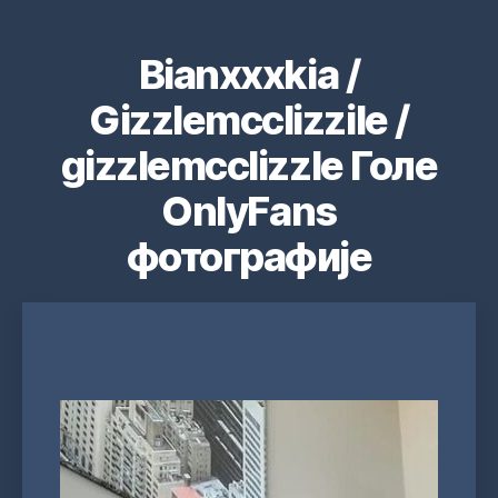
Bianxxxkia /
Gizzlemcclizzile /
gizzlemcclizzle Голе
OnlyFans
фотографије