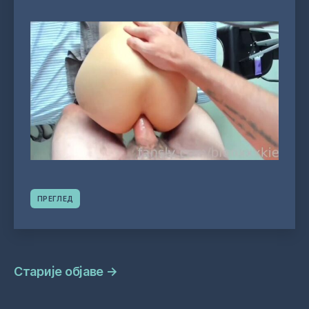
ПРЕГЛЕД
Навигација
Старије објаве
→
објава