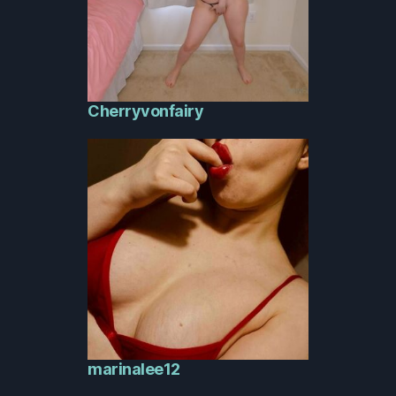
Cherryvonfairy
marinalee12