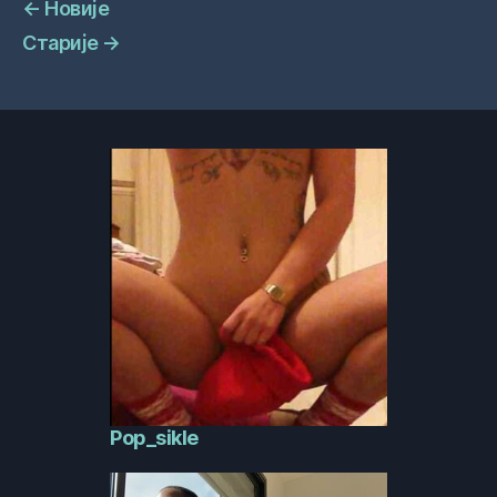
←
Новије
Старије
→
Pop_sikle