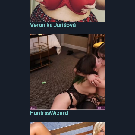
Veronika Jurišová
HuntrssWizard