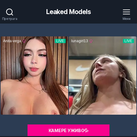
Leaked Models
Претрага
Мени
КАМЕРЕ УЖИВО💦