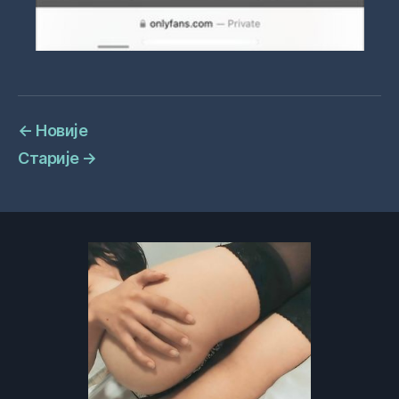
←
Новије
Старије
→