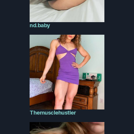
nd.baby
Themusclehustler