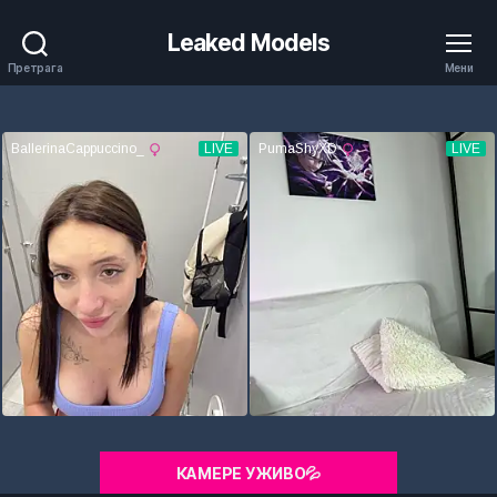
Leaked Models
Претрага
Мени
КАМЕРЕ УЖИВО💦