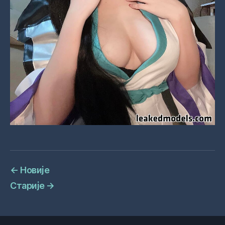
←
Новије
Старије
→