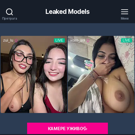
Leaked Models
Претрага
Мени
КАМЕРЕ УЖИВО💦