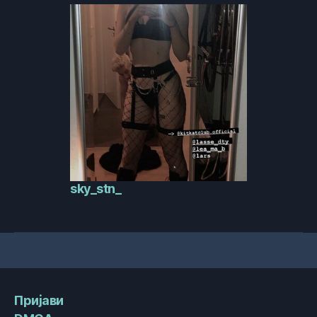
sky_stn_
Пријави