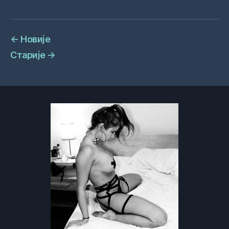
←
Новије
Старије
→