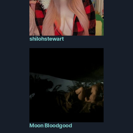
shilohstewart
Moon Bloodgood