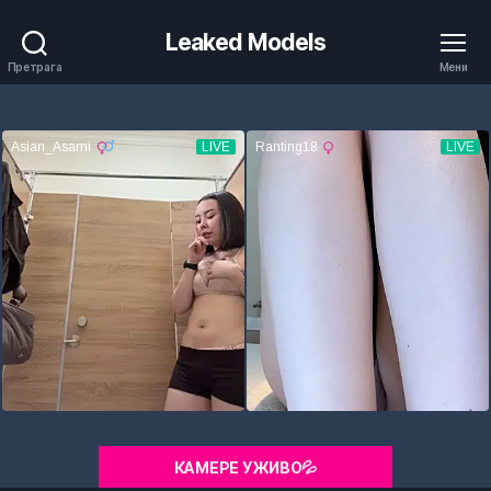
Leaked Models
Претрага
Мени
КАМЕРЕ УЖИВО💦