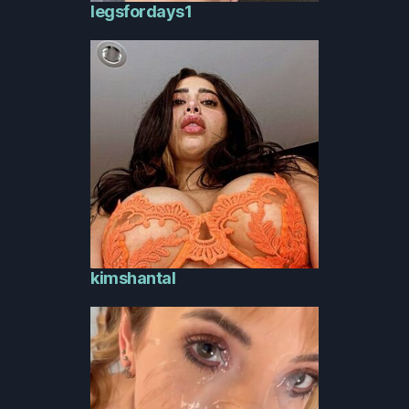
legsfordays1
kimshantal