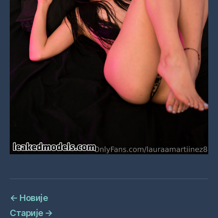
←
Новије
Старије
→