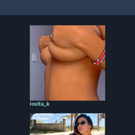
loxita_k