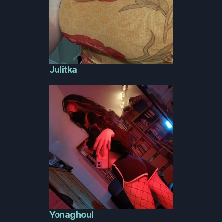
Julitka
Yonaghoul