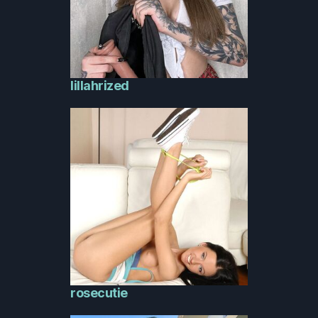
lillahrized
rosecutie