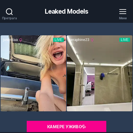
Leaked Models
Претрага
Мени
КАМЕРЕ УЖИВО💦