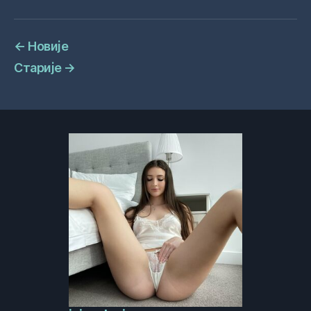
←
Новије
Старије
→