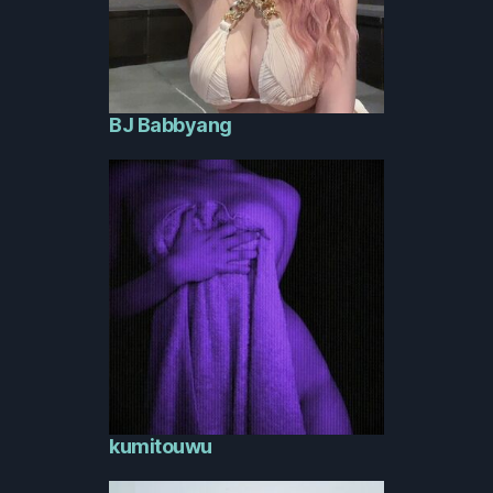
BJ Babbyang
kumitouwu