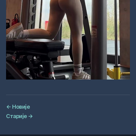
←
Новије
Старије
→