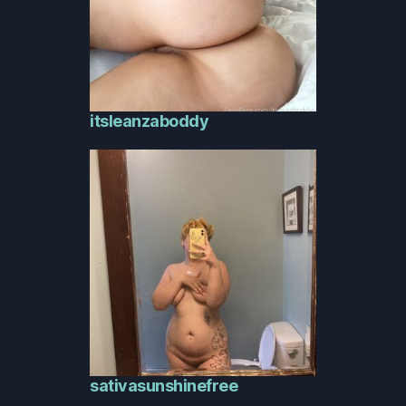
itsleanzaboddy
sativasunshinefree