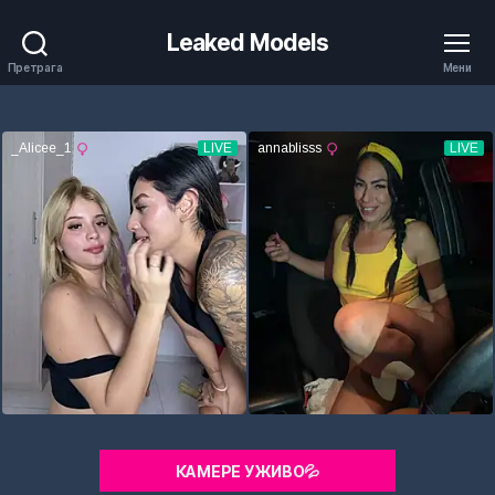
Leaked Models
Претрага
Мени
КАМЕРЕ УЖИВО💦