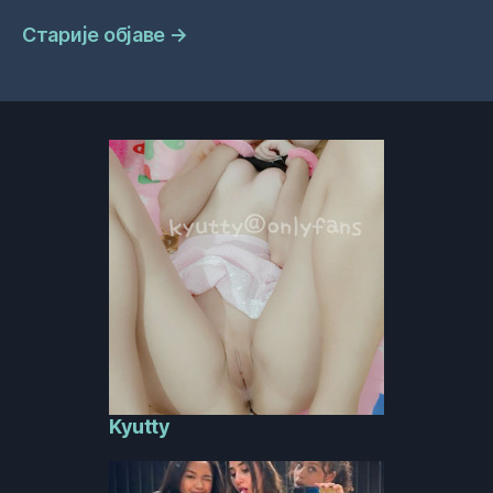
Навигација
Старије објаве
→
објава
Kyutty