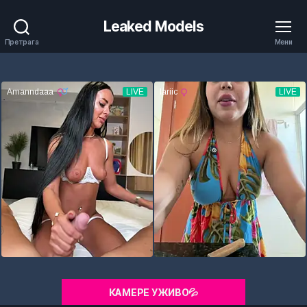
Leaked Models
Претрага
Мени
КАМЕРЕ УЖИВО💦