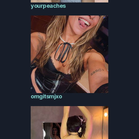
yourpeaches
omgitsmjxo