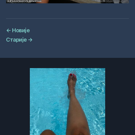
←
Новије
Старије
→