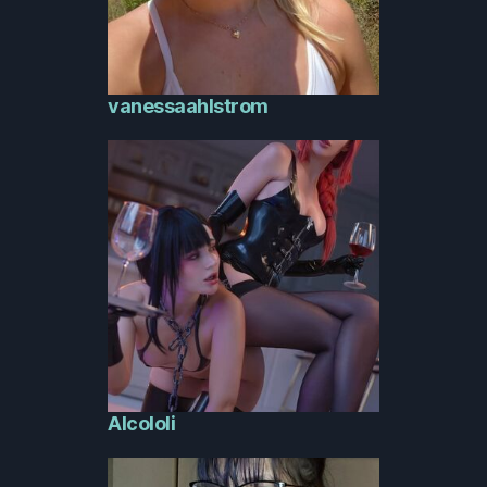
vanessaahlstrom
Alcololi