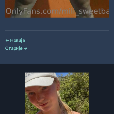
←
Новије
Старије
→