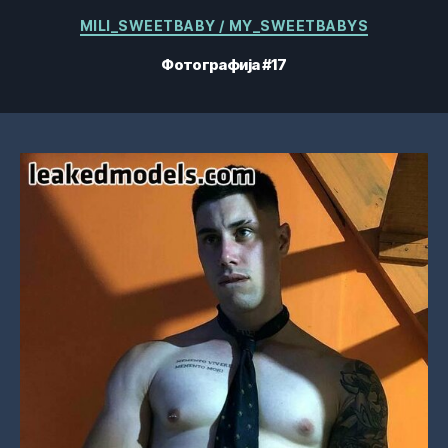
Категорије
MILI_SWEETBABY / MY_SWEETBABYS
Фотографија #17