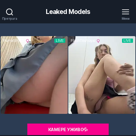
Leaked Models
Претрага
Мени
КАМЕРЕ УЖИВО💦