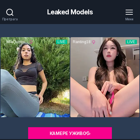
Leaked Models
Претрага
Мени
КАМЕРЕ УЖИВО💦