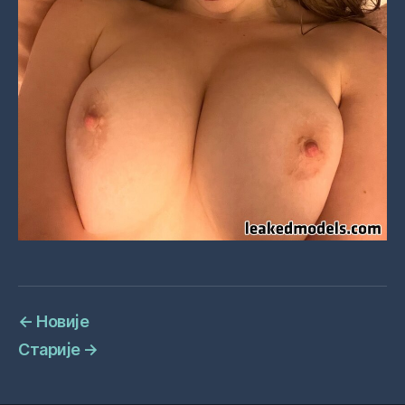
←
Новије
Старије
→