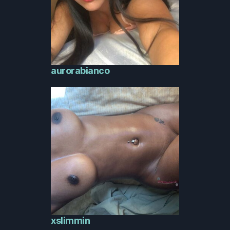
aurorabianco
xslimmin