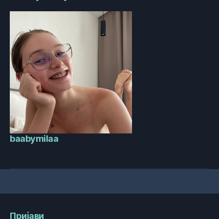
baabymilaa
Пријави