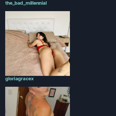
the_bad_millennial
gloriagracex