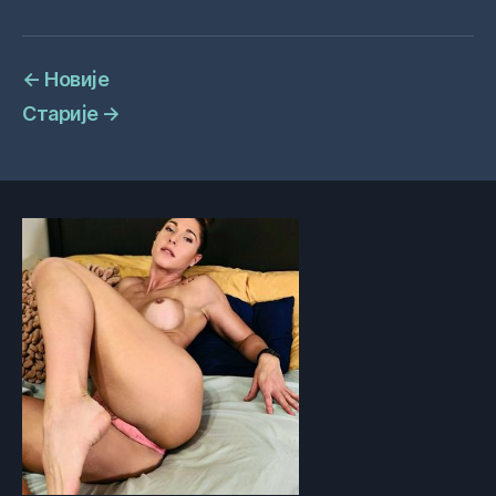
←
Новије
Старије
→