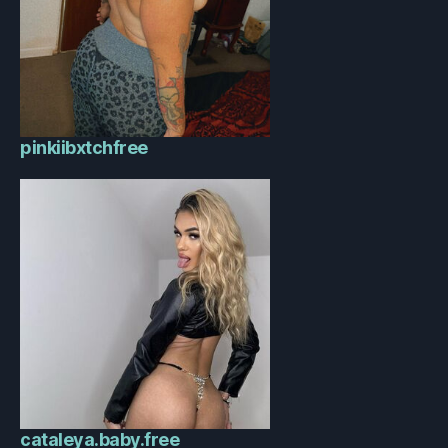
pinkiibxtchfree
cataleya.baby.free