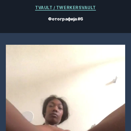
Категорије
TVAULT / TWERKERSVAULT
Фотографија #6