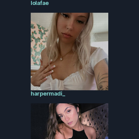
lolafae
harpermadi_