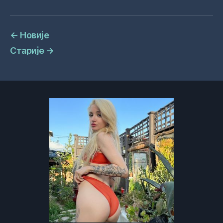
←
Новије
Старије
→