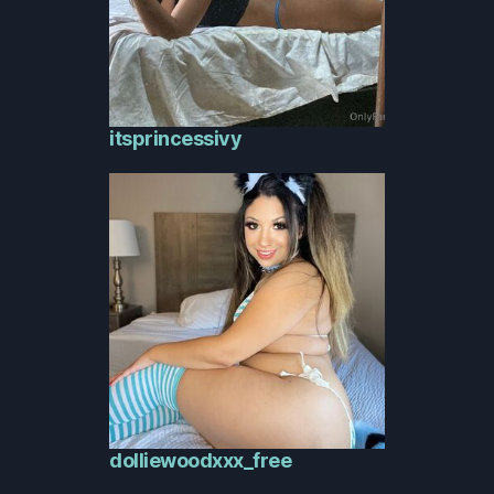
itsprincessivy
dolliewoodxxx_free