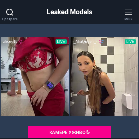
Leaked Models
Претрага
Мени
КАМЕРЕ УЖИВО💦