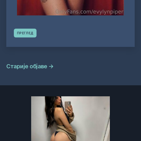
ПРЕГЛЕД
Навигација
Старије објаве
→
објава