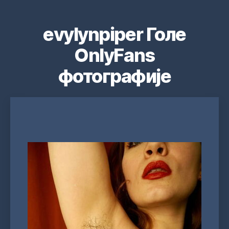
evylynpiper Голе
OnlyFans
фотографије