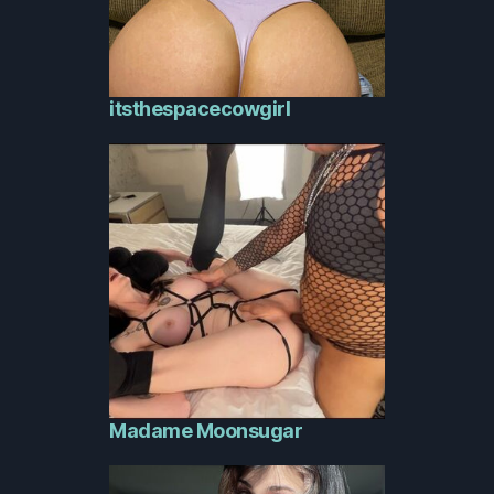
itsthespacecowgirl
Madame Moonsugar