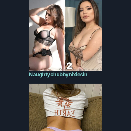
Naughtychubbynixiesin