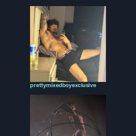
prettymixedboyexclusive