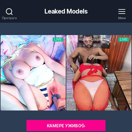
Leaked Models
Претрага
Мени
КАМЕРЕ УЖИВО💦