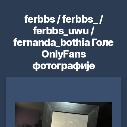
ferbbs / ferbbs_ /
ferbbs_uwu /
fernanda_bothia Голе
OnlyFans
фотографије