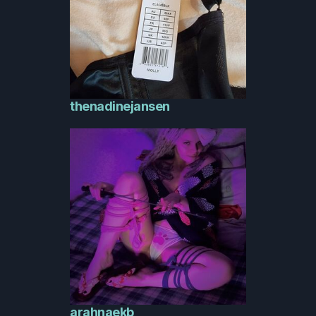
thenadinejansen
arahnaekb