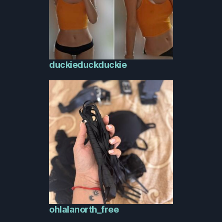
duckieduckduckie
ohlalanorth_free