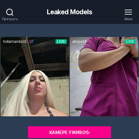
Leaked Models
Претрага
Мени
КАМЕРЕ УЖИВО💦