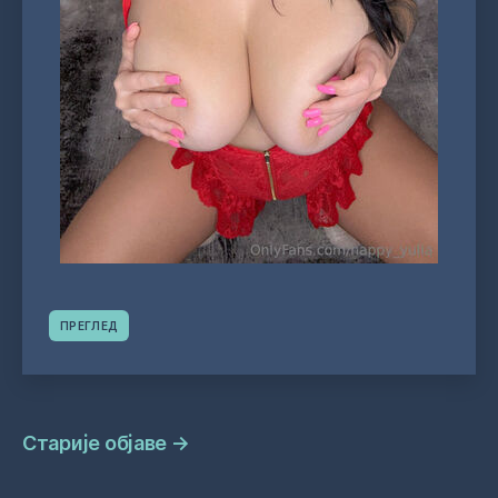
ПРЕГЛЕД
Навигација
Старије објаве
→
објава