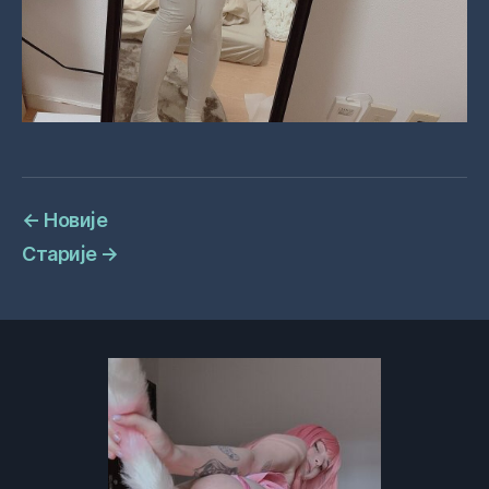
←
Новије
Старије
→