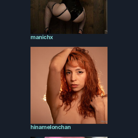
manichx
hinamelonchan