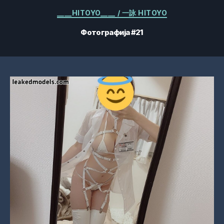
Категорије
____HITOYO____ / 一詠 HITOYO
Фотографија #21