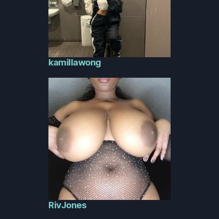
kamillawong
RivJones