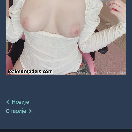
←
Новије
Старије
→