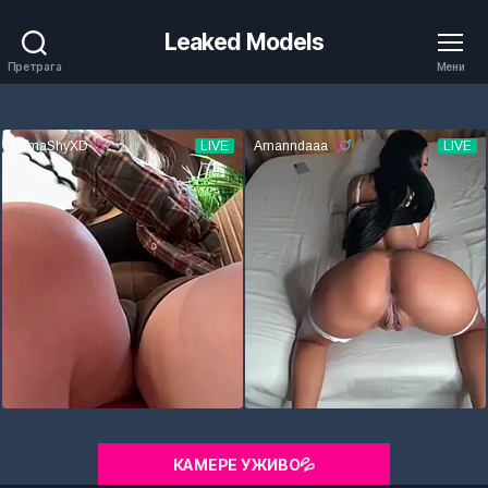
Leaked Models
Претрага
Мени
КАМЕРЕ УЖИВО💦