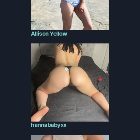
Allison Yellow
hannababyxx