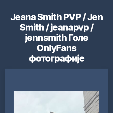
Jeana Smith PVP / Jen
Smith / jeanapvp /
jennsmith Голе
OnlyFans
фотографије