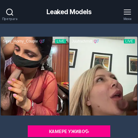
Leaked Models
Претрага
Мени
КАМЕРЕ УЖИВО💦