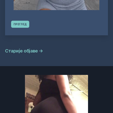
ПРЕГЛЕД
Навигација
Старије објаве
→
објава