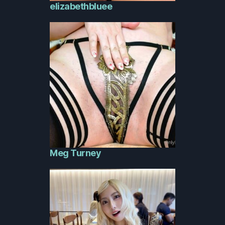
elizabethbluee
Meg Turney