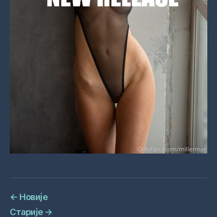
←
Новије
Старије
→