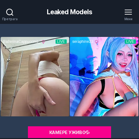
Leaked Models
Претрага
Мени
КАМЕРЕ УЖИВО💦