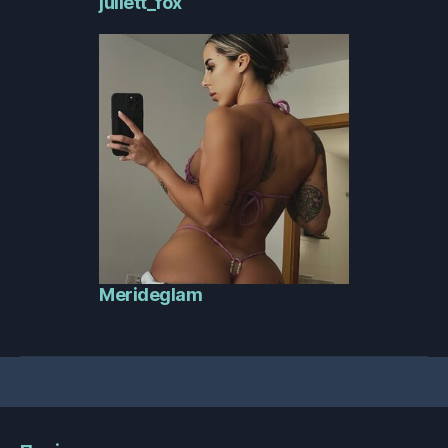
juliett_fox
Merideglam