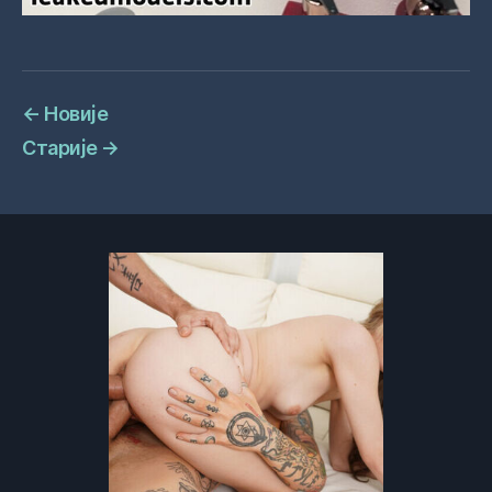
←
Новије
Старије
→