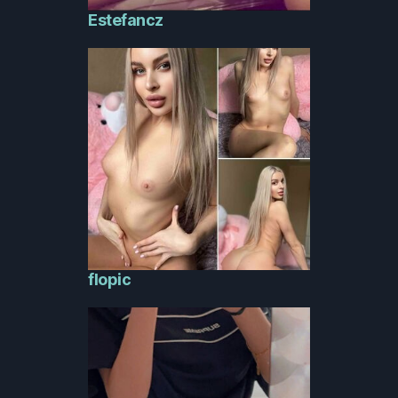
Estefancz
flopic