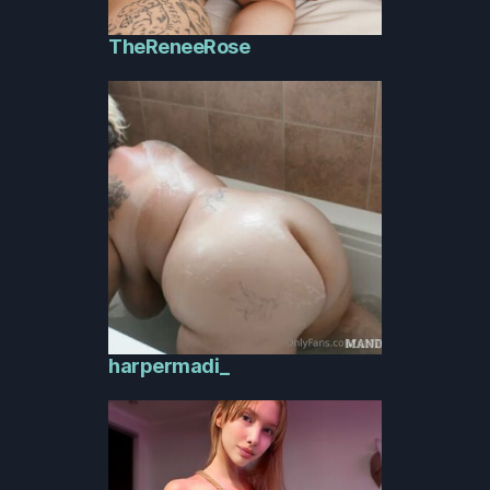
TheReneeRose
harpermadi_