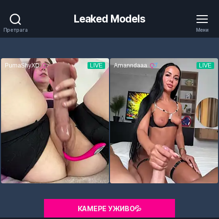
Leaked Models
Претрага
Мени
КАМЕРЕ УЖИВО💦