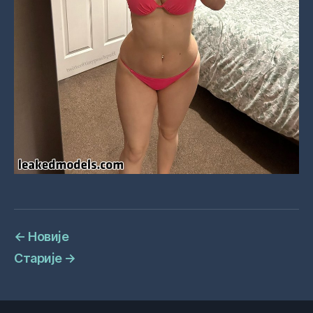
←
Новије
Старије
→