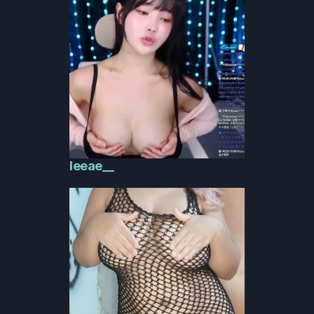
leeae__